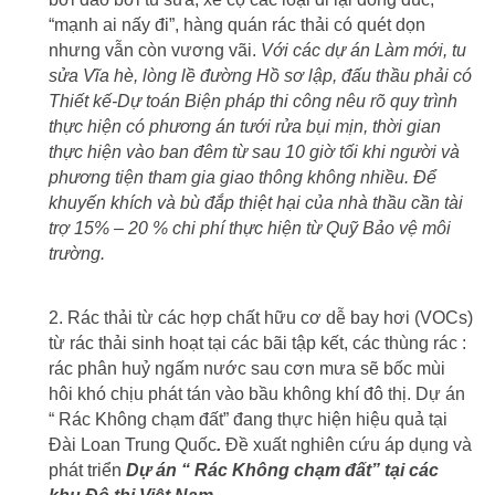
“mạnh ai nấy đi”, hàng quán rác thải có quét dọn
nhưng vẫn còn vương vãi.
Với các dự án Làm mới, tu
sửa Vĩa hè, lòng lề đường Hồ sơ lập, đấu thầu phải có
Thiết kế-Dự toán Biện pháp thi công nêu rõ quy trình
thực hiện có phương án tưới rửa bụi mịn, thời gian
thực hiện vào ban đêm từ sau 10 giờ tối khi người và
phương tiện tham gia giao thông không nhiều. Để
khuyến khích và bù đắp thiệt hại của nhà thầu cần tài
trợ 15% – 20 % chi phí thực hiện từ Quỹ Bảo vệ môi
trường.
2. Rác thải từ các hợp chất hữu cơ dễ bay hơi (VOCs)
từ rác thải sinh hoạt tại các bãi tập kết, các thùng rác :
rác phân huỷ ngấm nước sau cơn mưa sẽ bốc mùi
hôi khó chịu phát tán vào bầu không khí đô thị. Dự án
“ Rác Không chạm đất” đang thực hiện hiệu quả tại
Đài Loan Trung Quốc
.
Đề xuất nghiên cứu áp dụng và
phát triển
Dự án “ Rác Không chạm đất” tại các