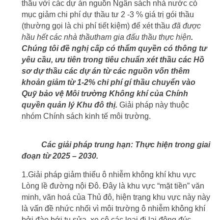
thầu với các dự án nguồn Ngân sách nhà nước có
mục giảm chi phí dự thầu tư 2 -3 % giá trị gói thầu
(thường gọi là chi phí tiết kiệm) để xét thầu
đã được
hầu hết các nhà thầutham gia đấu thầu thực hiện
.
Chúng tôi đề nghị cấp có thẩm quyền có thông tư
yêu cầu, ưu tiên trong tiêu chuẩn xét thầu các Hồ
sơ dự thầu các dự án từ các nguồn vốn thêm
khoản giảm từ 1-2% chi phí gí thầu chuyển vào
Quỹ bảo vệ Môi trường Không khí của Chính
quyền quản lý Khu đô thị.
Giải pháp này thuộc
nhóm Chính sách kinh tế môi trường.
Các giải pháp trung hạn: Thực hiện trong giai
đoạn từ 2025 – 2030.
1.Giải pháp giảm thiểu ô nhiễm không khí khu vực
Lòng lề đường nội Đô. Đây là khu vực “mặt tiền” văn
minh, văn hoá của Thủ đô, hiện trạng khu vực này này
là vấn đề nhức nhối vì môi trường ô nhiễm không khí
bởi đào bới tu sửa, xe cộ các loại đi lại đông đúc,