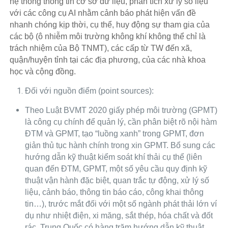
hệ thống thông tin cơ sở dữ liệu, phân tích xử lý số liệu
với các công cụ AI nhằm cảnh báo phát hiện vấn đề
nhanh chóng kịp thời, cụ thể, huy động sự tham gia của
các bộ (ô nhiễm môi trường không khí không thể chỉ là
trách nhiệm của Bộ TNMT), các cấp từ TW đến xã,
quận/huyện tỉnh tại các địa phương, của các nhà khoa
học và cộng đồng.
Đối với nguồn điểm (point sources):
Theo Luật BVMT 2020 giấy phép môi trường (GPMT)
là công cụ chính để quản lý, cần phân biệt rõ nội hàm
ĐTM và GPMT, tạo “luồng xanh” trong GPMT, đơn
giản thủ tục hành chính trong xin GPMT. Bổ sung các
hướng dẫn kỹ thuật kiểm soát khí thải cụ thể (liên
quan đến ĐTM, GPMT, một số yêu cầu quy định kỹ
thuật vận hành đặc biệt, quan trắc tự động, xử lý số
liệu, cảnh báo, thông tin báo cáo, công khai thông
tin…), trước mắt đối với một số ngành phát thải lớn ví
dụ như nhiệt điện, xi măng, sắt thép, hóa chất và đốt
rác. Trung Quốc có hàng trăm hướng dẫn kỹ thuật