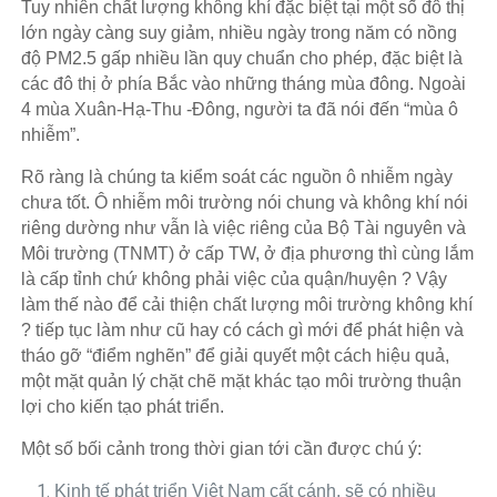
Tuy nhiên chất lượng không khí đặc biệt tại một số đô thị
lớn ngày càng suy giảm, nhiều ngày trong năm có nồng
độ PM2.5 gấp nhiều lần quy chuẩn cho phép, đặc biệt là
các đô thị ở phía Bắc vào những tháng mùa đông. Ngoài
4 mùa Xuân-Hạ-Thu -Đông, người ta đã nói đến “mùa ô
nhiễm”.
Rõ ràng là chúng ta kiểm soát các nguồn ô nhiễm ngày
chưa tốt. Ô nhiễm môi trường nói chung và không khí nói
riêng dường như vẫn là việc riêng của Bộ Tài nguyên và
Môi trường (TNMT) ở cấp TW, ở địa phương thì cùng lắm
là cấp tỉnh chứ không phải việc của quận/huyện ? Vậy
làm thế nào để cải thiện chất lượng môi trường không khí
? tiếp tục làm như cũ hay có cách gì mới để phát hiện và
tháo gỡ “điểm nghẽn” để giải quyết một cách hiệu quả,
một mặt quản lý chặt chẽ mặt khác tạo môi trường thuận
lợi cho kiến tạo phát triển.
Một số bối cảnh trong thời gian tới cần được chú ý:
Kinh tế phát triển Việt Nam cất cánh, sẽ có nhiều