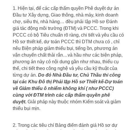
1. Hiện tại, để các cấp thẩm quyền Phê duyệt dự án
Đầu tư Xây dựng, Giao thông, nhà máy, kinh doanh
chợ, siêu thị, nhà hàng… đều phải lập Hồ sơ Đánh
giá tác động môi trường (ĐTM) và PCCC. Trong khi
PCCC có bộ Tiêu chuẩn rõ ràng, chi tiết và yêu cầu có
Hồ sơ thiết kế, dự toán PCCC thì DTM chưa có , chỉ
nêu Biện pháp giảm thiểu bụi, tiếng ồn, phương án
vận chuyển chất thải rắn…và hầu như các biện pháp,
phương án này có nội dung gần như nhau, thiếu cụ
thể, chi tiết theo công nghệ và yêu cầu kỹ thuật của
từng dự án.
Do đó Nhà Đầu tư, Chủ Thầu thi công
tại các Khu Đô thị Phải lập Hồ sơ Thiết kế-Dự toán
về Giảm thiểu ô nhiểm không khí ( như PCCC)
cùng với ĐTM trình các cấp thẩm quyền phê
duyệt.
Giải pháp này thuộc nhóm Kiểm soát và giảm
thiểu bụi mịn.
2. Trong các tiêu chí Bảng điểm đánh giá Hồ sơ dự