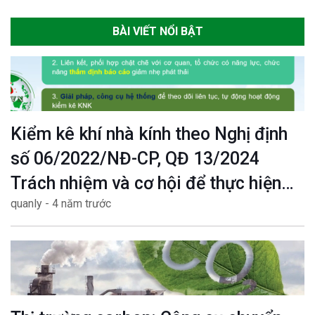
BÀI VIẾT NỔI BẬT
Kiểm kê khí nhà kính theo Nghị định
số 06/2022/NĐ-CP, QĐ 13/2024
Trách nhiệm và cơ hội để thực hiện
quanly - 4 năm trước
mục tiêu Net zero