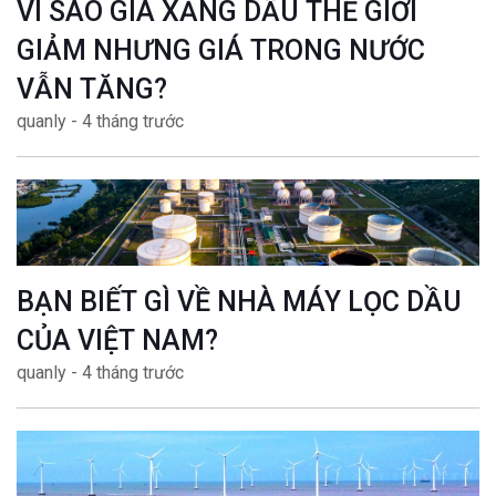
VÌ SAO GIÁ XĂNG DẦU THẾ GIỚI
GIẢM NHƯNG GIÁ TRONG NƯỚC
VẪN TĂNG?
quanly - 4 tháng trước
BẠN BIẾT GÌ VỀ NHÀ MÁY LỌC DẦU
CỦA VIỆT NAM?
quanly - 4 tháng trước