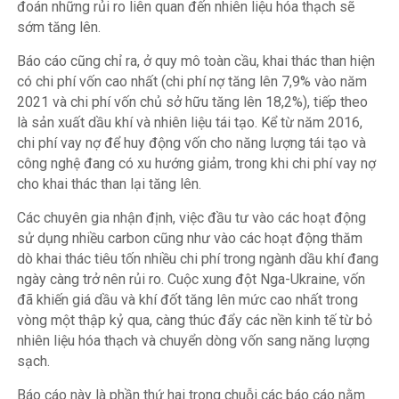
đoán những rủi ro liên quan đến nhiên liệu hóa thạch sẽ
sớm tăng lên.
Báo cáo cũng chỉ ra, ở quy mô toàn cầu, khai thác than hiện
có chi phí vốn cao nhất (chi phí nợ tăng lên 7,9% vào năm
2021 và chi phí vốn chủ sở hữu tăng lên 18,2%), tiếp theo
là sản xuất dầu khí và nhiên liệu tái tạo. Kể từ năm 2016,
chi phí vay nợ để huy động vốn cho năng lượng tái tạo và
công nghệ đang có xu hướng giảm, trong khi chi phí vay nợ
cho khai thác than lại tăng lên.
Các chuyên gia nhận định, việc đầu tư vào các hoạt động
sử dụng nhiều carbon cũng như vào các hoạt động thăm
dò khai thác tiêu tốn nhiều chi phí trong ngành dầu khí đang
ngày càng trở nên rủi ro. Cuộc xung đột Nga-Ukraine, vốn
đã khiến giá dầu và khí đốt tăng lên mức cao nhất trong
vòng một thập kỷ qua, càng thúc đẩy các nền kinh tế từ bỏ
nhiên liệu hóa thạch và chuyển dòng vốn sang năng lượng
sạch.
Báo cáo này là phần thứ hai trong chuỗi các báo cáo nằm