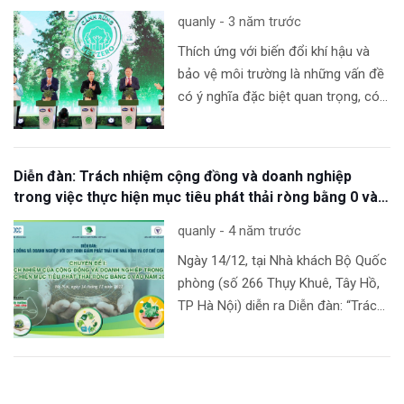
quanly - 3 năm trước
Thích ứng với biến đổi khí hậu và
bảo vệ môi trường là những vấn đề
có ý nghĩa đặc biệt quan trọng, có
tầm ảnh hưởng lớn, quan hệ, tác
động qua lại, cùng
[…]
Diễn đàn: Trách nhiệm cộng đồng và doanh nghiệp
trong việc thực hiện mục tiêu phát thải ròng bằng 0 vào
năm 2050
quanly - 4 năm trước
Ngày 14/12, tại Nhà khách Bộ Quốc
phòng (số 266 Thụy Khuê, Tây Hồ,
TP Hà Nội) diễn ra Diễn đàn: “Trách
nhiệm cộng đồng và doanh nghiệp
trong việc thực hiện mục tiêu phát
[…]