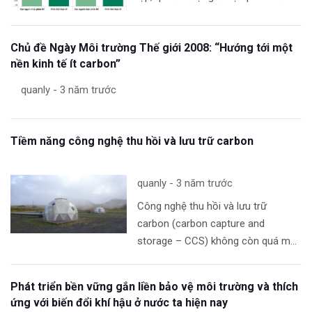
cho các cơ sở phát thải được quản
lý bởi ETS qua việc
[…]
Chủ đề Ngày Môi trường Thế giới 2008: “Hướng tới một
nền kinh tế ít carbon”
quanly - 3 năm trước
Tiềm năng công nghệ thu hồi và lưu trữ carbon
quanly - 3 năm trước
Công nghệ thu hồi và lưu trữ
carbon (carbon capture and
storage – CCS) không còn quá mới
mẻ. Tuy nhiên vẫn còn một chặng
đường dài để nó chứng minh năng
Phát triển bền vững gắn liền bảo vệ môi trường và thích
lực thực sự
[…]
ứng với biến đổi khí hậu ở nước ta hiện nay