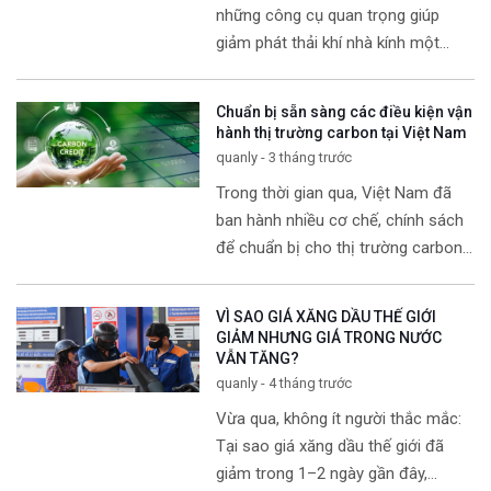
những công cụ quan trọng giúp
giảm phát thải khí nhà kính một
cách hiệu quả và linh hoạt. Đây
không chỉ là cơ chế để thực hiện
Chuẩn bị sẵn sàng các điều kiện vận
các
[…]
hành thị trường carbon tại Việt Nam
quanly - 3 tháng trước
Trong thời gian qua, Việt Nam đã
ban hành nhiều cơ chế, chính sách
để chuẩn bị cho thị trường carbon.
Theo đánh giá của chuyên gia,
khung pháp lý chung cho thị trường
VÌ SAO GIÁ XĂNG DẦU THẾ GIỚI
carbon
[…]
GIẢM NHƯNG GIÁ TRONG NƯỚC
VẪN TĂNG?
quanly - 4 tháng trước
Vừa qua, không ít người thắc mắc:
Tại sao giá xăng dầu thế giới đã
giảm trong 1–2 ngày gần đây,