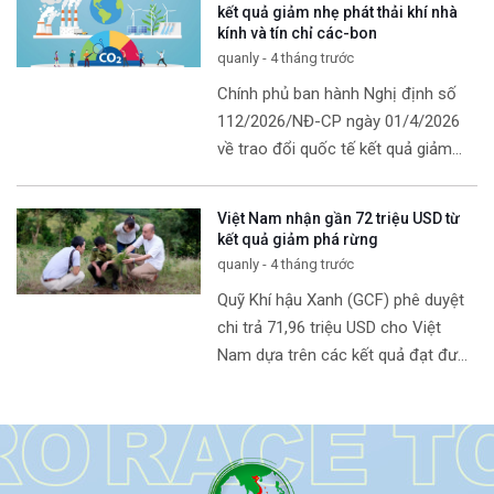
[…]
kết quả giảm nhẹ phát thải khí nhà
kính và tín chỉ các-bon
quanly - 4 tháng trước
Chính phủ ban hành Nghị định số
112/2026/NĐ-CP ngày 01/4/2026
về trao đổi quốc tế kết quả giảm
nhẹ phát thải khí nhà kính và tín chỉ
các-bon. Nghị định này quy định về
Việt Nam nhận gần 72 triệu USD từ
trao
[…]
kết quả giảm phá rừng
quanly - 4 tháng trước
Quỹ Khí hậu Xanh (GCF) phê duyệt
chi trả 71,96 triệu USD cho Việt
Nam dựa trên các kết quả đạt được
từ giảm phá rừng, tăng lưu trữ
carbon. Hội đồng Quỹ Khí hậu
[…]