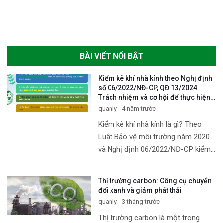
BÀI VIẾT NỔI BẬT
Kiểm kê khí nhà kính theo Nghị định
số 06/2022/NĐ-CP, QĐ 13/2024
Trách nhiệm và cơ hội để thực hiện
mục tiêu Net zero
quanly - 4 năm trước
Kiểm kê khí nhà kính là gì? Theo
Luật Bảo vệ môi trường năm 2020
và Nghị định 06/2022/NĐ-CP kiểm
kê khí nhà kính là hoạt động thu
thập thông tin, số liệu về các
[…]
Thị trường carbon: Công cụ chuyển
đổi xanh và giảm phát thải
quanly - 3 tháng trước
Thị trường carbon là một trong