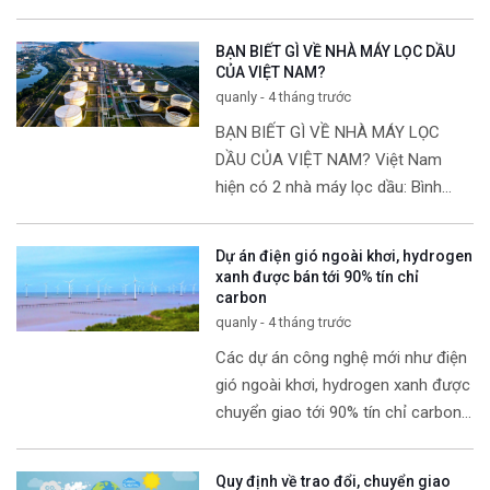
nhưng giá bán lẻ trong nước lại
tăng? Đây là hiện tượng hoàn toàn
BẠN BIẾT GÌ VỀ NHÀ MÁY LỌC DẦU
[…]
CỦA VIỆT NAM?
quanly - 4 tháng trước
BẠN BIẾT GÌ VỀ NHÀ MÁY LỌC
DẦU CỦA VIỆT NAM? Việt Nam
hiện có 2 nhà máy lọc dầu: Bình
Sơn (ở tỉnh Quảng Ngãi) và Nghi
Sơn (ở Thanh Hóa). 2 nhà máy
[…]
Dự án điện gió ngoài khơi, hydrogen
xanh được bán tới 90% tín chỉ
carbon
quanly - 4 tháng trước
Các dự án công nghệ mới như điện
gió ngoài khơi, hydrogen xanh được
chuyển giao tới 90% tín chỉ carbon,
theo Nghị định 112. Theo Nghị định
112 vừa được Chính phủ ban hành,
Quy định về trao đổi, chuyển giao