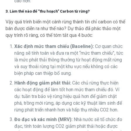
cao hơn.
3. Làm thế nào để “thu hoạch” Carbon từ rừng?
Vậy quá trình biến một cánh rừng thành tín chỉ carbon có thể
bán được diễn ra như thế nào? Dự thảo đã phác thảo một
quy trình rõ ràng, có thể tóm tắt qua 4 bước:
Xác định mức tham chiếu (Baseline):
Cơ quan chức
năng sẽ tính toán và đưa ra một “mức tham chiếu”, tức
là mức phát thải thông thường từ hoạt động mất rừng
và suy thoái rừng tại một khu vực nếu không có các
biện pháp can thiệp bổ sung.
Hành động giảm phát thải:
Các chủ rừng thực hiện
các hoạt động để làm tốt hơn mức tham chiếu đó. Ví
dụ: tuần tra bảo vệ rừng hiệu quả hơn để giảm chặt
phá, trồng mới rừng, áp dụng các kỹ thuật lâm sinh để
rừng phát triển nhanh hơn và hấp thụ nhiều
C
O
2
hơn.
Đo đạc và xác minh (MRV):
Nhà nước sẽ tổ chức đo
đạc, tính toán lượng
C
O
2
giảm phát thải hoặc được