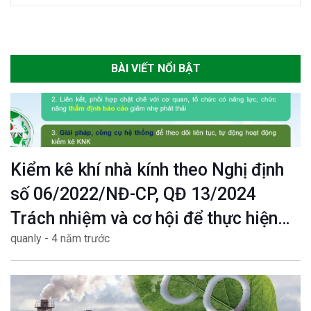
BÀI VIẾT NỔI BẬT
Kiểm kê khí nhà kính theo Nghị định
số 06/2022/NĐ-CP, QĐ 13/2024
Trách nhiệm và cơ hội để thực hiện
quanly - 4 năm trước
mục tiêu Net zero