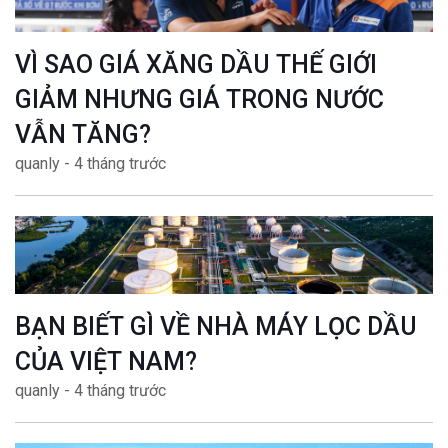
VÌ SAO GIÁ XĂNG DẦU THẾ GIỚI
GIẢM NHƯNG GIÁ TRONG NƯỚC
VẪN TĂNG?
quanly - 4 tháng trước
BẠN BIẾT GÌ VỀ NHÀ MÁY LỌC DẦU
CỦA VIỆT NAM?
quanly - 4 tháng trước