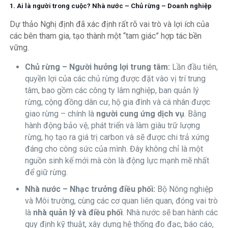
1. Ai là người trong cuộc? Nhà nước – Chủ rừng – Doanh nghiệp
Dự thảo Nghị định đã xác định rất rõ vai trò và lợi ích của
các bên tham gia, tạo thành một “tam giác” hợp tác bền
vững.
Chủ rừng – Người hưởng lợi trung tâm:
Lần đầu tiên,
quyền lợi của các chủ rừng được đặt vào vị trí trung
tâm, bao gồm các công ty lâm nghiệp, ban quản lý
rừng, cộng đồng dân cư, hộ gia đình và cá nhân được
giao rừng – chính là
người cung ứng dịch vụ
. Bằng
hành động bảo vệ, phát triển và làm giàu trữ lượng
rừng, họ tạo ra giá trị carbon và sẽ được chi trả xứng
đáng cho công sức của mình. Đây không chỉ là một
nguồn sinh kế mới mà còn là động lực mạnh mẽ nhất
để giữ rừng.
Nhà nước – Nhạc trưởng điều phối:
Bộ Nông nghiệp
và Môi trường, cùng các cơ quan liên quan, đóng vai trò
là
nhà quản lý và điều phối
. Nhà nước sẽ ban hành các
quy định kỹ thuật, xây dựng hệ thống đo đạc, báo cáo,