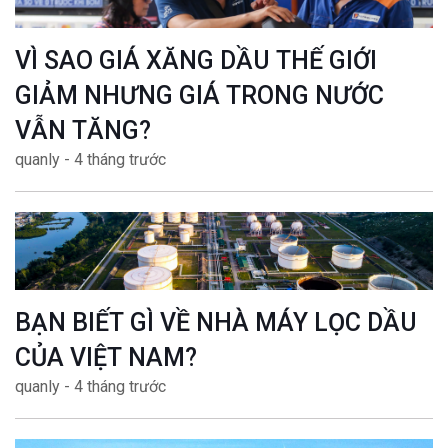
VÌ SAO GIÁ XĂNG DẦU THẾ GIỚI
GIẢM NHƯNG GIÁ TRONG NƯỚC
VẪN TĂNG?
quanly - 4 tháng trước
BẠN BIẾT GÌ VỀ NHÀ MÁY LỌC DẦU
CỦA VIỆT NAM?
quanly - 4 tháng trước