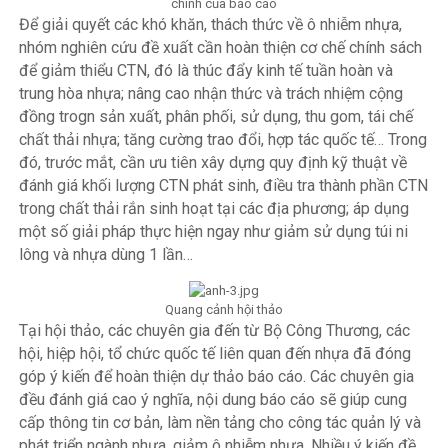
chính của báo cáo
Để giải quyết các khó khăn, thách thức về ô nhiễm nhựa,
nhóm nghiên cứu đề xuất cần hoàn thiện cơ chế chính sách
để giảm thiểu CTN, đó là thúc đẩy kinh tế tuần hoàn và
trung hòa nhựa; nâng cao nhận thức và trách nhiệm cộng
đồng trogn sản xuất, phân phối, sử dụng, thu gom, tái chế
chất thải nhựa; tăng cường trao đổi, hợp tác quốc tế… Trong
đó, trước mắt, cần ưu tiên xây dựng quy định kỹ thuật về
đánh giá khối lượng CTN phát sinh, điều tra thành phần CTN
trong chất thải rắn sinh hoạt tại các địa phương; áp dụng
một số giải pháp thực hiện ngay như giảm sử dụng túi ni
lông và nhựa dùng 1 lần…
Quang cảnh hội thảo
Tại hội thảo, các chuyên gia đến từ Bộ Công Thương, các
hội, hiệp hội, tổ chức quốc tế liên quan đến nhựa đã đóng
góp ý kiến để hoàn thiện dự thảo báo cáo. Các chuyên gia
đều đánh giá cao ý nghĩa, nội dung báo cáo sẽ giúp cung
cấp thông tin cơ bản, làm nền tảng cho công tác quản lý và
phát triển ngành nhựa, giảm ô nhiễm nhựa. Nhiều ý kiến đề