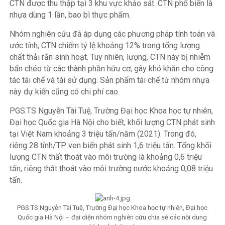
CTN được thu thập tại 3 khu vực khảo sát. CTN phổ biến là
nhựa dùng 1 lần, bao bì thực phẩm.
Nhóm nghiên cứu đã áp dụng các phương pháp tính toán và
ước tính, CTN chiếm tỷ lệ khoảng 12% trong tổng lượng
chất thải rắn sinh hoạt. Tuy nhiên, lượng, CTN này bị nhiễm
bẩn chéo từ các thành phần hữu cơ, gây khó khăn cho công
tác tái chế và tái sử dụng. Sản phẩm tái chế từ nhóm nhựa
này dự kiến cũng có chi phí cao.
PGS.TS Nguyễn Tài Tuệ, Trường Đại học Khoa học tự nhiên,
Đại học Quốc gia Hà Nội cho biết, khối lượng CTN phát sinh
tại Việt Nam khoảng 3 triệu tấn/năm (2021). Trong đó,
riêng 28 tỉnh/TP ven biển phát sinh 1,6 triệu tấn. Tổng khối
lượng CTN thất thoát vào môi trường là khoảng 0,6 triệu
tấn, riêng thất thoát vào môi trường nước khoảng 0,08 triệu
tấn.
PGS.TS Nguyễn Tài Tuệ, Trường Đại học Khoa học tự nhiên, Đại học
Quốc gia Hà Nội – đại diện nhóm nghiên cứu chia sẻ các nội dung