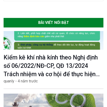
BÀI VIẾT NỔI BẬT
Kiểm kê khí nhà kính theo Nghị định
số 06/2022/NĐ-CP, QĐ 13/2024
Trách nhiệm và cơ hội để thực hiện
quanly - 4 năm trước
mục tiêu Net zero