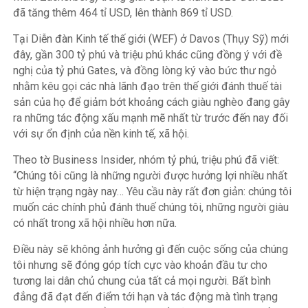
đã tăng thêm 464 tỉ USD, lên thành 869 tỉ USD.
Tại Diễn đàn Kinh tế thế giới (WEF) ở Davos (Thụy Sỹ) mới
đây, gần 300 tỷ phú và triệu phú khác cũng đồng ý với đề
nghị của tỷ phú Gates, và đồng lòng ký vào bức thư ngỏ
nhằm kêu gọi các nhà lãnh đạo trên thế giới đánh thuế tài
sản của họ để giảm bớt khoảng cách giàu nghèo đang gây
ra những tác động xấu mạnh mẽ nhất từ trước đến nay đối
với sự ổn định của nền kinh tế, xã hội.
Theo tờ Business Insider
,
nhóm tỷ phú, triệu phú đã viết:
“Chúng tôi cũng là những người được hưởng lợi nhiều nhất
từ hiện trạng ngày nay… Yêu cầu này rất đơn giản: chúng tôi
muốn các chính phủ đánh thuế chúng tôi, những người giàu
có nhất trong xã hội nhiều hơn nữa.
Điều này sẽ không ảnh hưởng gì đến cuộc sống của chúng
tôi nhưng sẽ đóng góp tích cực vào khoản đầu tư cho
tương lai dân chủ chung của tất cả mọi người. Bất bình
đẳng đã đạt đến điểm tới hạn và tác động mà tình trạng