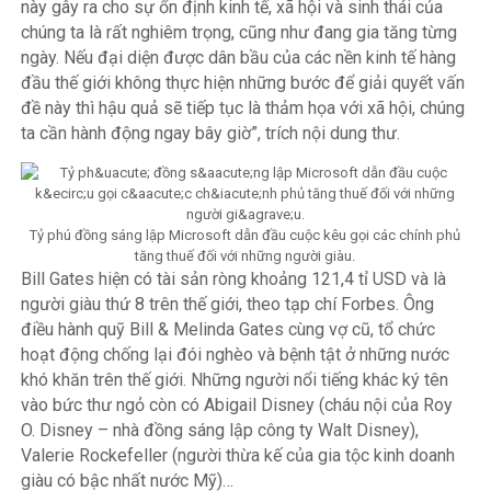
này gây ra cho sự ổn định kinh tế, xã hội và sinh thái của
chúng ta là rất nghiêm trọng, cũng như đang gia tăng từng
ngày. Nếu đại diện được dân bầu của các nền kinh tế hàng
đầu thế giới không thực hiện những bước để giải quyết vấn
đề này thì hậu quả sẽ tiếp tục là thảm họa với xã hội, chúng
ta cần hành động ngay bây giờ”, trích nội dung thư.
Tỷ phú đồng sáng lập Microsoft dẫn đầu cuộc kêu gọi các chính phủ
tăng thuế đối với những người giàu.
Bill Gates hiện có tài sản ròng khoảng 121,4 tỉ USD và là
người giàu thứ 8 trên thế giới, theo tạp chí Forbes. Ông
điều hành quỹ Bill & Melinda Gates cùng vợ cũ, tổ chức
hoạt động chống lại đói nghèo và bệnh tật ở những nước
khó khăn trên thế giới. Những người nổi tiếng khác ký tên
vào bức thư ngỏ còn có Abigail Disney (cháu nội của Roy
O. Disney – nhà đồng sáng lập công ty Walt Disney),
Valerie Rockefeller (người thừa kế của gia tộc kinh doanh
giàu có bậc nhất nước Mỹ)…