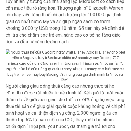
Tuy nhiên, ý tưởng của nhà sáng lập Microsoft có cách tiếp
cận mục tiêu rõ ràng hơn. Thượng nghị sĩ Elizabeth Warren
cho hay việc tăng thuế chỉ ảnh hưởng tới 100.000 gia đình
giàu có nhất nước Mỹ và sẽ giúp ngân sách có thêm
khoảng 3.000 tỷ USD trong 10 năm. Số tiền này sẽ dành để
chi trả cho chăm sóc trẻ em, nâng cao cơ sở hạ tầng giáo
dục và đầu tư năng lượng sạch.
Người thừa kế của Công ty Walt Disney Abigail Disney cho biết việc bà
bay trên chiếc máy bay Boeing 737 riêng của gia đình mình là “một sai
lầm”.
Người càng giàu đóng thuế càng cao nhưng thực tế họ
cũng thu được rất nhiều từ nền kinh tế. Kết quả từ một cuộc
thăm dò về giới siêu giàu cho biết có 74% ủng hộ việc tăng
thuế tài sản để giúp giải quyết cuộc khủng hoảng về chi phí
sinh hoạt và cải thiện dịch vụ công. 2.300 người giàu có
thuộc top 5% từ các quốc gia G20, thay mặt cho nhóm
chiến dịch “Triệu phú yêu nước”, đã tham gia trả lời cho