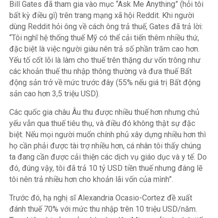
Bill Gates đã tham gia vào mục “Ask Me Anything” (hỏi tôi
bất kỳ điều gì) trên trang mạng xã hội Reddit. Khi người
dùng Reddit hỏi ông về cách ông trả thuế, Gates đã trả lời:
“Tôi nghĩ hệ thống thuế Mỹ có thể cải tiến thêm nhiều thứ,
đặc biệt là việc người giàu nên trả số phần trăm cao hơn.
Yếu tố cốt lõi là làm cho thuế trên thặng dư vốn trông như
các khoản thuế thu nhập thông thường và đưa thuế Bất
động sản trở về mức trước đây (55% nếu giá trị Bất động
sản cao hơn 3,5 triệu USD).
Các quốc gia châu Âu thu được nhiều thuế hơn nhưng chủ
yếu vẫn qua thuế tiêu thụ, và điều đó không thật sự đặc
biệt. Nếu mọi người muốn chính phủ xây dựng nhiều hơn thì
họ cần phải được tài trợ nhiều hơn, cá nhân tôi thấy chúng
ta đang cần được cải thiện các dịch vụ giáo dục và y tế. Do
đó, đúng vậy, tôi đã trả 10 tỷ USD tiền thuế nhưng đáng lẽ
tôi nên trả nhiều hơn cho khoản lãi vốn của mình”.
Trước đó, hạ nghị sĩ Alexandria Ocasio-Cortez đề xuất
đánh thuế 70% với mức thu nhập trên 10 triệu USD/năm.