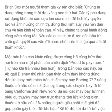
Brian Cox một người tham gia ký tên cho biết: “Chúng ta
đang sống trong thời đại vàng son thứ hai. Các tỷ phú đang
sử dụng khối tài sản cực lớn của mình để tích lũy quyền
lực và ảnh hưởng chính trị, đồng thời làm suy yếu nền dân
chủ và nền kinh tế toàn cầu. Vì vậy, chúng ta phải hành động
càng sớm càng tốt. Nếu các quan chức được dân bầu từ
chối giải quyết các vấn đề nhức nhối trên thì hậu quả sẽ rất
thảm khốc”.
Một bản báo cáo khác cũng được công bố cùng bức thư
nói trên như một phần của chiến dịch “Proud to pay more”
(Tự hào khi trả nhiều tiền hơn). Trong bản báo cáo này, bà
Abigail Disney thú nhận bản thân cảm thấy không đúng
đắn khi bay một mình trên chiếc máy bay Boeing 737 riêng
thuộc sở hữu của nhà Disney, trong các chuyến bay đi từ
bang California đến New York. Bà nói các máy bay tư nhân,
siêu du thuyền, máy bay trực thăng, tên lửa không gian
thuộc sở hữu của 1% những người giàu nhất thế giới đã
góp phần gây biến đổi khí hậu. “Kể từ đó, tôi đã từ bỏ việc