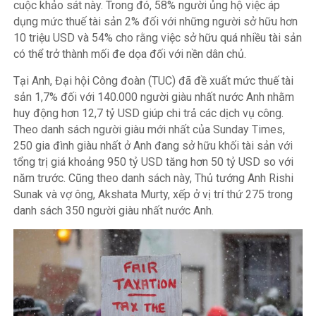
cuộc khảo sát này. Trong đó, 58% người ủng hộ việc áp
dụng mức thuế tài sản 2% đối với những người sở hữu hơn
10 triệu USD và 54% cho rằng việc sở hữu quá nhiều tài sản
có thể trở thành mối đe dọa đối với nền dân chủ.
Tại Anh, Đại hội Công đoàn (TUC) đã đề xuất mức thuế tài
sản 1,7% đối với 140.000 người giàu nhất nước Anh nhằm
huy động hơn 12,7 tỷ USD giúp chi trả các dịch vụ công.
Theo danh sách người giàu mới nhất của Sunday Times,
250 gia đình giàu nhất ở Anh đang sở hữu khối tài sản với
tổng trị giá khoảng 950 tỷ USD tăng hơn 50 tỷ USD so với
năm trước. Cũng theo danh sách này, Thủ tướng Anh Rishi
Sunak và vợ ông, Akshata Murty, xếp ở vị trí thứ 275 trong
danh sách 350 người giàu nhất nước Anh.