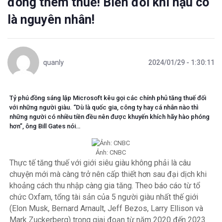
đóng thêm thuế! Biến đổi khí hậu có
là nguyên nhân!
quanly
2024/01/29 - 1:30:11
Tỷ phú đồng sáng lập Microsoft kêu gọi các chính phủ tăng thuế đối
với những người giàu. “Dù là quốc gia, công ty hay cá nhân nào thì
những người có nhiều tiền đều nên được khuyến khích hãy hào phóng
hơn”, ông Bill Gates nói…
Ảnh: CNBC
Thực tế tăng thuế với giới siêu giàu không phải là câu
chuyện mới mà càng trở nên cấp thiết hơn sau đại dịch khi
khoảng cách thu nhập càng gia tăng. Theo báo cáo từ tổ
chức Oxfam, tổng tài sản của 5 người giàu nhất thế giới
(Elon Musk, Bernard Arnault, Jeff Bezos, Larry Ellison và
Mark Zuckerberg) trong giai đoạn từ năm 2020 đến 2023