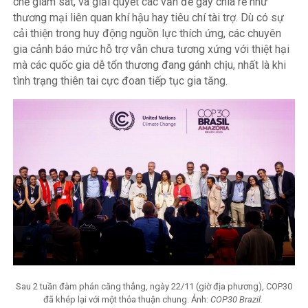
chế giám sát, và giải quyết các vấn đề gây chia rẽ như
thương mại liên quan khí hậu hay tiêu chí tài trợ. Dù có sự
cải thiện trong huy động nguồn lực thích ứng, các chuyên
gia cảnh báo mức hỗ trợ vẫn chưa tương xứng với thiệt hại
mà các quốc gia dễ tổn thương đang gánh chịu, nhất là khi
tình trạng thiên tai cực đoan tiếp tục gia tăng.
Sau 2 tuần đàm phán căng thẳng, ngày 22/11 (giờ địa phương), COP30
đã khép lại với một thỏa thuận chung. Ảnh:
COP30 Brazil.