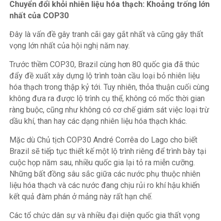
Chuyển đổi khỏi nhiên liệu hóa thạch: Khoảng trống lớn
nhất của COP30
Đây là vấn đề gây tranh cãi gay gắt nhất và cũng gây thất
vọng lớn nhất của hội nghị năm nay.
Trước thềm COP30, Brazil cùng hơn 80 quốc gia đã thúc
đẩy đề xuất xây dựng lộ trình toàn cầu loại bỏ
nhiên liệu
hóa thạch
trong thập kỷ tới. Tuy nhiên, thỏa thuận cuối cùng
không đưa ra được lộ trình cụ thể, không có mốc thời gian
ràng buộc, cũng như không có cơ chế giám sát việc loại trừ
dầu khí, than hay các dạng nhiên liệu hóa thạch khác.
Mặc dù Chủ tịch COP30 André Corrêa do Lago cho biết
Brazil sẽ tiếp tục thiết kế một lộ trình riêng để trình bày tại
cuộc họp năm sau, nhiều quốc gia lại tỏ ra miễn cưỡng.
Những bất đồng sâu sắc giữa các nước phụ thuộc nhiên
liệu hóa thạch và các nước đang chịu rủi ro khí hậu khiến
kết quả đàm phán ở mảng này rất hạn chế.
Các tổ chức dân sự và nhiều đại diện quốc gia thất vọng