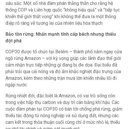
sâu sắc. Một số nhà đàm phán thẳng thắn cho rằng hệ
thống COP và Liên hợp quốc “không hiệu quả” và “tiếp tục
khiến thế giới thất vọng” khi không thể đưa ra một thông
điệp rõ ràng về tương lai của nhiên liệu hóa thạch.
Bảo tồn rừng: Nhấn mạnh tính cấp bách nhưng thiếu
đột phá
COP30 được tổ chức tại Belém – thành phố nằm ngay cửa
ngõ rừng Amazon – với kỳ vọng giúp các lãnh đạo thế giới
cảm nhận trực tiếp những gì đang bị đe dọa. Đại biểu đã
phải trải qua cái nóng và độ ẩm khắc nghiệt đặc trưng của
Amazon, kèm theo những trận mưa lớn khiến nhiều lối đi
ngập nước.
Rừng nhiệt đới, đặc biệt là Amazon, có vai trò sống còn
trong việc hấp thụ carbon và duy trì cân bằng khí hậu. Các
cuộc đàm phán tại COP30 có bàn tới chống phá rừng, giảm
thiểu tác động từ nông nghiệp và sử dụng đất, nhưng các
cam kết trong thỏa thuận cuối cùng chỉ ở mức nhỏ lẻ, thiếu
cơ chế tài chính và giám sát mạnh mẽ.