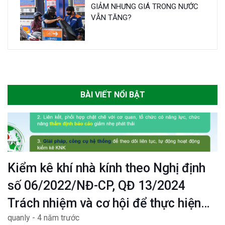
GIẢM NHƯNG GIÁ TRONG NƯỚC
VẪN TĂNG?
BÀI VIẾT NỔI BẬT
Kiểm kê khí nhà kính theo Nghị định
số 06/2022/NĐ-CP, QĐ 13/2024
Trách nhiệm và cơ hội để thực hiện
quanly - 4 năm trước
mục tiêu Net zero