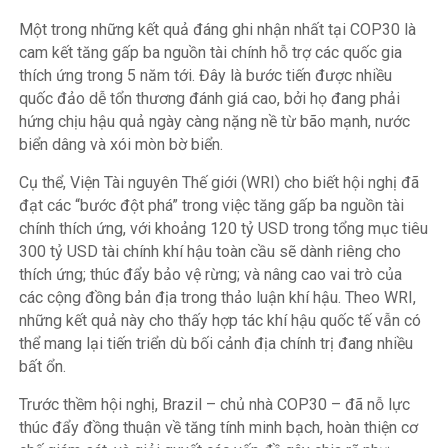
Một trong những kết quả đáng ghi nhận nhất tại COP30 là
cam kết tăng gấp ba nguồn tài chính hỗ trợ các quốc gia
thích ứng trong 5 năm tới. Đây là bước tiến được nhiều
quốc đảo dễ tổn thương đánh giá cao, bởi họ đang phải
hứng chịu hậu quả ngày càng nặng nề từ bão mạnh, nước
biển dâng và xói mòn bờ biển.
Cụ thể, Viện Tài nguyên Thế giới (WRI) cho biết hội nghị đã
đạt các “bước đột phá” trong việc tăng gấp ba nguồn tài
chính thích ứng, với khoảng 120 tỷ USD trong tổng mục tiêu
300 tỷ USD tài chính khí hậu toàn cầu sẽ dành riêng cho
thích ứng; thúc đẩy bảo vệ rừng; và nâng cao vai trò của
các cộng đồng bản địa trong thảo luận khí hậu. Theo WRI,
những kết quả này cho thấy hợp tác khí hậu quốc tế vẫn có
thể mang lại tiến triển dù bối cảnh địa chính trị đang nhiều
bất ổn.
Trước thềm hội nghị, Brazil – chủ nhà COP30 – đã nỗ lực
thúc đẩy đồng thuận về tăng tính minh bạch, hoàn thiện cơ