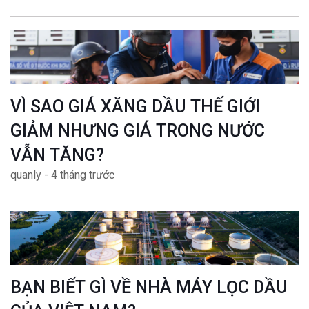
VÌ SAO GIÁ XĂNG DẦU THẾ GIỚI
GIẢM NHƯNG GIÁ TRONG NƯỚC
VẪN TĂNG?
quanly - 4 tháng trước
BẠN BIẾT GÌ VỀ NHÀ MÁY LỌC DẦU