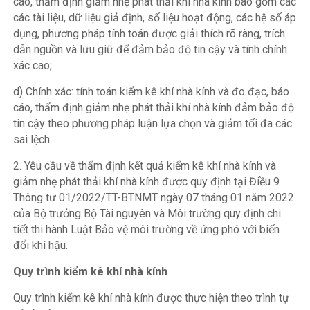
cáo, thẩm định giảm nhẹ phát thải khí nhà kính bao gồm các
các tài liệu, dữ liệu giả định, số liệu hoạt động, các hệ số áp
dụng, phương pháp tính toán được giải thích rõ ràng, trích
dẫn nguồn và lưu giữ để đảm bảo độ tin cậy và tính chính
xác cao;
d) Chính xác: tính toán kiểm kê khí nhà kính và đo đạc, báo
cáo, thẩm định giảm nhẹ phát thải khí nhà kính đảm bảo độ
tin cậy theo phương pháp luận lựa chọn và giảm tối đa các
sai lệch.
2. Yêu cầu về thẩm định kết quả kiểm kê khí nhà kính và
giảm nhẹ phát thải khí nhà kính được quy định tại Điều 9
Thông tư 01/2022/TT-BTNMT ngày 07 tháng 01 năm 2022
của Bộ trưởng Bộ Tài nguyên và Môi trường quy định chi
tiết thi hành Luật Bảo vệ môi trường về ứng phó với biến
đổi khí hậu.
Quy trình kiểm k​ê khí nhà kính
Quy trình kiểm kê khí nhà kính được thực hiện theo trình tự