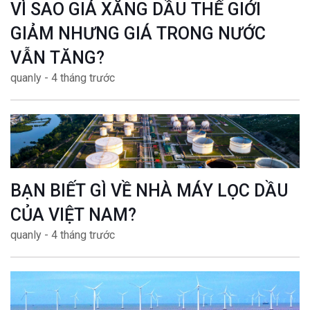
VÌ SAO GIÁ XĂNG DẦU THẾ GIỚI
GIẢM NHƯNG GIÁ TRONG NƯỚC
VẪN TĂNG?
quanly - 4 tháng trước
BẠN BIẾT GÌ VỀ NHÀ MÁY LỌC DẦU
CỦA VIỆT NAM?
quanly - 4 tháng trước