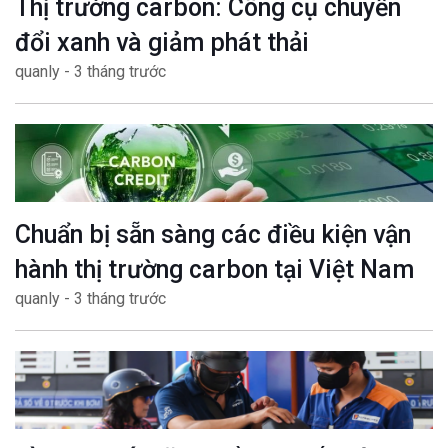
Thị trường carbon: Công cụ chuyển
đổi xanh và giảm phát thải
quanly - 3 tháng trước
Chuẩn bị sẵn sàng các điều kiện vận
hành thị trường carbon tại Việt Nam
quanly - 3 tháng trước