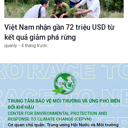
Việt Nam nhận gần 72 triệu USD từ
kết quả giảm phá rừng
quanly - 4 tháng trước
TRUNG TÂM BẢO VỆ MÔI TRƯỜNG VÀ ỨNG PHÓ BIẾN
ĐỔI KHÍ HẬU
CENTER FOR ENVIRONMENTAL PROTECTION AND
RESPONSE TO CLIMATE CHANGE (CEPVN)
Cơ quan chủ quản: Trung ương Hội Nước và Môi trường