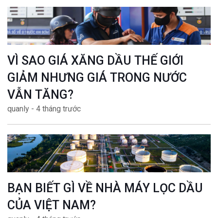
VÌ SAO GIÁ XĂNG DẦU THẾ GIỚI
GIẢM NHƯNG GIÁ TRONG NƯỚC
VẪN TĂNG?
quanly - 4 tháng trước
BẠN BIẾT GÌ VỀ NHÀ MÁY LỌC DẦU
CỦA VIỆT NAM?