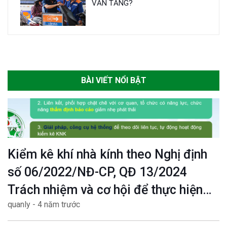
VẪN TĂNG?
BÀI VIẾT NỔI BẬT
Kiểm kê khí nhà kính theo Nghị định
số 06/2022/NĐ-CP, QĐ 13/2024
Trách nhiệm và cơ hội để thực hiện
quanly - 4 năm trước
mục tiêu Net zero