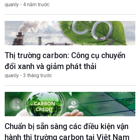
quanly - 4 năm trước
mục tiêu Net zero
Thị trường carbon: Công cụ chuyển
đổi xanh và giảm phát thải
quanly - 3 tháng trước
Chuẩn bị sẵn sàng các điều kiện vận
hành thị trường carbon tại Việt Nam