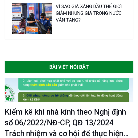
VÌ SAO GIÁ XĂNG DẦU THẾ GIỚI
GIẢM NHƯNG GIÁ TRONG NƯỚC
VẪN TĂNG?
BÀI VIẾT NỔI BẬT
Kiểm kê khí nhà kính theo Nghị định
số 06/2022/NĐ-CP, QĐ 13/2024
Trách nhiệm và cơ hội để thực hiện