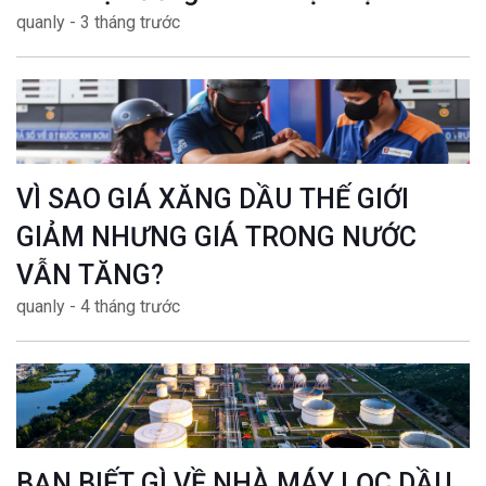
quanly - 3 tháng trước
VÌ SAO GIÁ XĂNG DẦU THẾ GIỚI
GIẢM NHƯNG GIÁ TRONG NƯỚC
VẪN TĂNG?
quanly - 4 tháng trước
BẠN BIẾT GÌ VỀ NHÀ MÁY LỌC DẦU