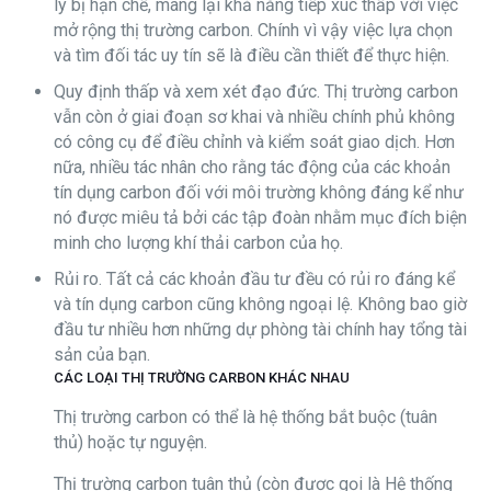
lý bị hạn chế, mang lại khả năng tiếp xúc thấp với việc
mở rộng thị trường carbon. Chính vì vậy việc lựa chọn
và tìm đối tác uy tín sẽ là điều cần thiết để thực hiện.
Quy định thấp và xem xét đạo đức. Thị trường carbon
vẫn còn ở giai đoạn sơ khai và nhiều chính phủ không
có công cụ để điều chỉnh và kiểm soát giao dịch. Hơn
nữa, nhiều tác nhân cho rằng tác động của các khoản
tín dụng carbon đối với môi trường không đáng kể như
nó được miêu tả bởi các tập đoàn nhằm mục đích biện
minh cho lượng khí thải carbon của họ.
Rủi ro. Tất cả các khoản đầu tư đều có rủi ro đáng kể
và tín dụng carbon cũng không ngoại lệ. Không bao giờ
đầu tư nhiều hơn những dự phòng tài chính hay tổng tài
sản của bạn.
CÁC LOẠI THỊ TRƯỜNG CARBON KHÁC NHAU
Thị trường carbon có thể là hệ thống bắt buộc (tuân
thủ) hoặc tự nguyện.
Thị trường carbon tuân thủ (còn được gọi là Hệ thống