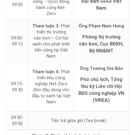
Đại diện GGGI Việt
vững – GGGI đồng
09:00
hành cùng Net-
Nam
Zero
Tham luận 3:
Phát
Ông Phạm Nam Hưng
triển thị trường
Phòng thị trường
09:00-
các-bon – Cơ hội
các-bon, Cục BĐKH,
09:15
xanh cho phát triển
bền vững tại Việt
Bộ NN&MT
Nam
Ông Trương Gia Bảo
Tham luận 4:
Phát
triển khu công
Phó chủ tịch, Tổng
09:15-
nghiệp Net-Zero
thư ký Liên chi Hội
09:30
đón đầu dòng vốn
BĐS công nghiệp VN
đầu tư xanh tại Việt
(VIREA)
Nam
09:30-
Tiệc trà giữa giờ (Tea break)
09:50