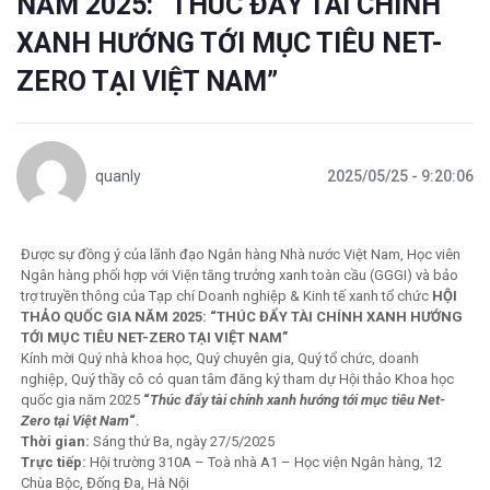
NĂM 2025: “THÚC ĐẨY TÀI CHÍNH
XANH HƯỚNG TỚI MỤC TIÊU NET-
ZERO TẠI VIỆT NAM”
quanly
2025/05/25 - 9:20:06
Được sự đồng ý của lãnh đạo Ngân hàng Nhà nước Việt Nam, Học viên
Ngân hàng phối hợp với Viện tăng trưởng xanh toàn cầu (GGGI) và bảo
trợ truyền thông của Tạp chí Doanh nghiệp & Kinh tế xanh tổ chức
HỘI
THẢO QUỐC GIA NĂM 2025: “THÚC ĐẨY TÀI CHÍNH XANH HƯỚNG
TỚI MỤC TIÊU NET-ZERO TẠI VIỆT NAM”
Kính mời Quý nhà khoa học, Quý chuyên gia, Quý tổ chức, doanh
nghiệp, Quý thầy cô có quan tâm đăng ký tham dự Hội thảo Khoa học
quốc gia năm 2025
“
Thúc đẩy tài chính xanh hướng tới mục tiêu Net-
Zero tại Việt Nam
“
.
Thời gian:
Sáng thứ Ba, ngày 27/5/2025
Trực tiếp:
Hội trường 310A – Toà nhà A1 – Học viện Ngân hàng, 12
Chùa Bộc, Đống Đa, Hà Nội