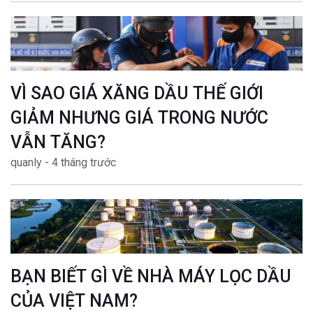
VÌ SAO GIÁ XĂNG DẦU THẾ GIỚI
GIẢM NHƯNG GIÁ TRONG NƯỚC
VẪN TĂNG?
quanly - 4 tháng trước
BẠN BIẾT GÌ VỀ NHÀ MÁY LỌC DẦU
CỦA VIỆT NAM?