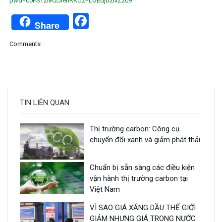
pwd=c0FST2llKzJienRKUzFLOEdjbzIxZz09
Facebook
Share
Comments
TIN LIÊN QUAN
Thị trường carbon: Công cụ
chuyển đổi xanh và giảm phát thải
Chuẩn bị sẵn sàng các điều kiện
vận hành thị trường carbon tại
Việt Nam
VÌ SAO GIÁ XĂNG DẦU THẾ GIỚI
GIẢM NHƯNG GIÁ TRONG NƯỚC