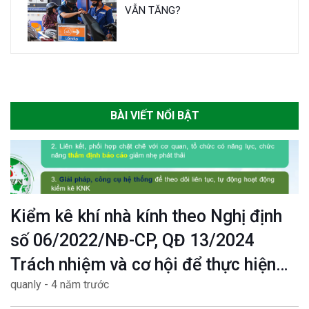
VẪN TĂNG?
BÀI VIẾT NỔI BẬT
Kiểm kê khí nhà kính theo Nghị định
số 06/2022/NĐ-CP, QĐ 13/2024
Trách nhiệm và cơ hội để thực hiện
quanly - 4 năm trước
mục tiêu Net zero