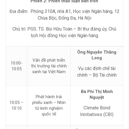
Phiên 2: Phiên thảo luận bàn tròn
Địa điểm: Phòng 310A, nhà A1, Học viện Ngân hàng, 12
Chùa Bộc, Đống Đa, Hà Nội
Chủ trì: PGS. TS. Bùi Hữu Toàn – Bí thư đảng ủy, Chủ
tịch Hội đồng Học viện Ngân hàng
Ông Nguyễn Thăng
Long
Vấn đề phát triển
10:00-
thị trường tài chính
Vụ các định chế tài
10:05
xanh tại Việt Nam
chính – Bộ Tài chính
Bà Phí Thị Minh
Phát hành trái
Nguyệt
10:05 –
phiếu xanh – Nhìn
Climate Bond
10:10
từ kinh nghiệm
quốc tế
Innitiatives (CBI)