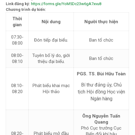
Link đăng ký:
https://forms.gle/YoM5Dc23w6gA7xvu8
Chương trình dự kiến:
Thời
Nội dung
Người thực hiện
gian
07:30-
Đón tiếp đại biểu.
Ban tổ chức
08:00
08:00-
Tuyên bố lý do, giới
Ban tổ chức
08:10
thiệu đại biểu.
PGS. TS. Bùi Hữu Toàn
Bí thư đảng ủy, Chủ
08:10-
Phát biểu khai mạc
08:20
Hội thảo
tịch Hội đồng Học viện
Ngân hàng
Ông Nguyễn Tuấn
Quang
Phó Cục trưởng Cục
08:20-
Phát biểu mở đầu
Biến đổi khí hậu