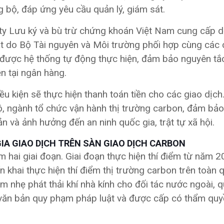
 bộ, đáp ứng yêu cầu quản lý, giám sát.
y Lưu ký và bù trừ chứng khoán Việt Nam cung cấp dị
huật do Bộ Tài nguyên và Môi trường phối hợp cùng các
h được hệ thống tự động thực hiện, đảm bảo nguyên tắ
ền tại ngân hàng.
 kiện sẽ thực hiện thanh toán tiền cho các giao dịch.
ộ, ngành tổ chức vận hành thị trường carbon, đảm bảo
sản và ảnh hưởng đến an ninh quốc gia, trật tự xã hội.
IA GIAO DỊCH TRÊN SÀN GIAO DỊCH CARBON
ồm hai giai đoạn. Giai đoạn thực hiện thí điểm từ năm 
n khai thực hiện thí điểm thị trường carbon trên toàn 
m nhẹ phát thải khí nhà kính cho đối tác nước ngoài, q
c văn bản quy phạm pháp luật và được cấp có thẩm qu