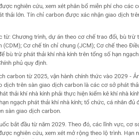
 được nghiên cứu, xem xét phân bổ miễn phí cho các c
át thải lớn. Tín chỉ carbon được xác nhận giao dịch tr
từ: Chương trình, dự án theo cơ chế trao đổi, bù trừ t
h (CDM); Cơ chế tín chỉ chung (JCM); Cơ chế theo Điề
để bù trừ phát thải khí nhà kính trên tổng số hạn ngạch
hính phủ quy định.
 dịch trên sàn giao dịch carbon là các cơ sở phát thải
át thải khí nhà kính phải thực hiện kiểm kê khí nhà kí
n ngạch phát thải khí nhà kính; tổ chức, cá nhân đủ đ
ên sàn giao dịch carbon.
quốc bắt đầu từ năm 2029. Theo đó, các lĩnh vực, cơ 
 được nghiên cứu, xem xét mở rộng theo lộ trình. Hạn 