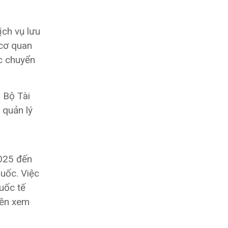
ch vụ lưu
 cơ quan
c chuyển
 Bộ Tài
 quản lý
2025 đến
quốc. Việc
uốc tế
yền xem