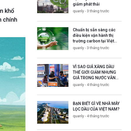
giảm phát thải
ôn khổ
quanly - 3 tháng trước
h chính
Chuẩn bị sẵn sàng các
điều kiện vận hành thị
trường carbon tại Việt
Nam
quanly - 3 tháng trước
VÌ SAO GIÁ XĂNG DẦU
THẾ GIỚI GIẢM NHƯNG
GIÁ TRONG NƯỚC VẪN
TĂNG?
quanly - 4 tháng trước
BẠN BIẾT GÌ VỀ NHÀ MÁY
LỌC DẦU CỦA VIỆT NAM?
quanly - 4 tháng trước