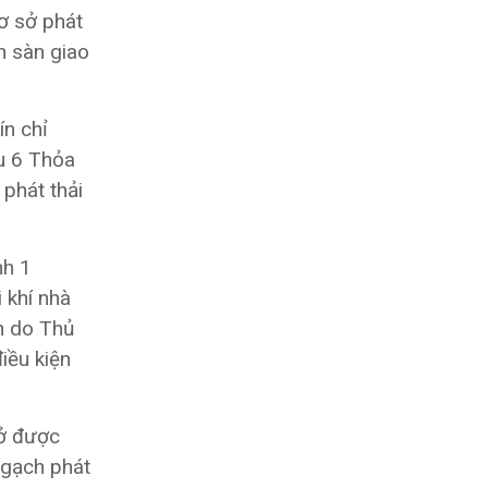
ơ sở phát
ên sàn giao
ín chỉ
u 6 Thỏa
 phát thải
 khí nhà
nh do Thủ
iều kiện
sở được
ngạch phát