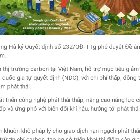
ng Hà ký Quyết định số 232/QĐ-TTg phê duyệt Đề án
am.
thị trường carbon tại Việt Nam, hỗ trợ mục tiêu giảm 
 quốc gia tự quyết định (NDC), với chi phí thấp, đồng t
m phát thải.
t triển công nghệ phát thải thấp, nâng cao năng lực c
ấp và ứng phó với biến đổi khí hậu, hướng tới phát thả
n khuôn khổ pháp lý cho giao dịch hạn ngạch phát thải
 trừ tín chỉ carbon, tạo cơ sở triển khai thí điểm sàn gi