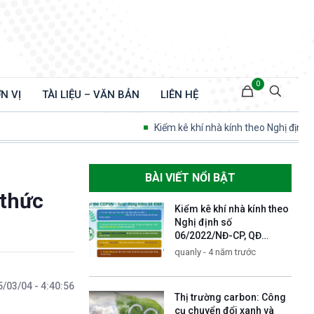
0
N VỊ
TÀI LIỆU – VĂN BẢN
LIÊN HỆ
Kiểm kê khí nhà kính theo Nghị định số 06/2
BÀI VIẾT NỔI BẬT
 thức
Kiểm kê khí nhà kính theo
Nghị định số
06/2022/NĐ-CP, QĐ
13/2024 Trách nhiệm và
quanly - 4 năm trước
cơ hội để thực hiện mục
tiêu Net zero
/03/04 - 4:40:56
Thị trường carbon: Công
cụ chuyển đổi xanh và