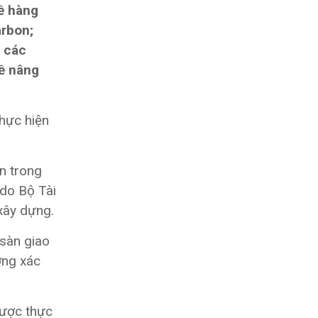
ề hàng
arbon;
m các
về nâng
thực hiện
n trong
 do Bộ Tài
 xây dựng.
 sàn giao
ờng xác
được thực