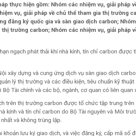
háp thực hiện gồm: Nhóm các nhiệm vụ, giải pháp v
iệm vụ, giải pháp về chủ thể tham gia thị trường c
ống đăng ký quốc gia và sàn giao dịch carbon; Nhó
h thị trường carbon; Nhóm các nhiệm vụ, giải pháp 
hạn ngạch phát thải khí nhà kính, tín chỉ carbon được 
ội xây dựng và cung ứng dịch vụ sàn giao dịch carbo
ản lý thị trường và các điều kiện, tiêu chuẩn kỹ thuật
i Bộ Tài chính và các bộ, ngành, cơ quan có liên quan
 trên thị trường carbon được tổ chức tập trung trên
nhà kính và tín chỉ carbon do Bộ Tài nguyên và Môi trư
nhất và không trùng lặp.
ài khoản lưu ký giao dịch, và việc đăng ký, cấp mã số 