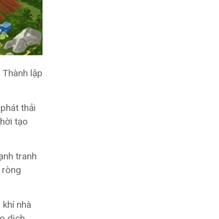
 Thành lập
phát thải
hời tạo
ạnh tranh
i ròng
 khí nhà
ao dịch