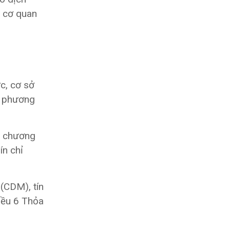
a cơ quan
c, cơ sở
eo phương
ừ chương
ín chỉ
 (CDM), tín
iều 6 Thỏa