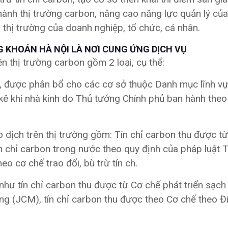
hành thị trường carbon, nâng cao năng lực quản lý củ
 thị trường của doanh nghiệp, tổ chức, cá nhân.
 KHOÁN HÀ NỘI LÀ NƠI CUNG ỨNG DỊCH VỤ
 thị trường carbon gồm 2 loại, cụ thể:
nh, được phân bổ cho các cơ sở thuộc Danh mục lĩnh vự
m kê khí nhà kính do Thủ tướng Chính phủ ban hành th
o dịch trên thị trường gồm: Tín chỉ carbon thu được t
tín chỉ carbon trong nước theo quy định của pháp luật T
eo cơ chế trao đổi, bù trừ tín ch.
 như tín chỉ carbon thu được từ Cơ chế phát triển sạch
ung (JCM), tín chỉ carbon thu được theo Cơ chế theo Đ