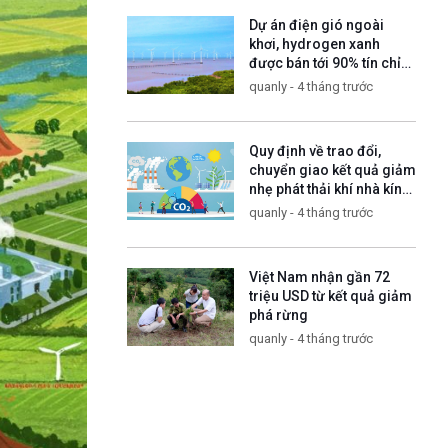
Dự án điện gió ngoài
khơi, hydrogen xanh
được bán tới 90% tín chỉ
carbon
quanly - 4 tháng trước
Quy định về trao đổi,
chuyển giao kết quả giảm
nhẹ phát thải khí nhà kính
và tín chỉ các-bon
quanly - 4 tháng trước
Việt Nam nhận gần 72
triệu USD từ kết quả giảm
phá rừng
quanly - 4 tháng trước