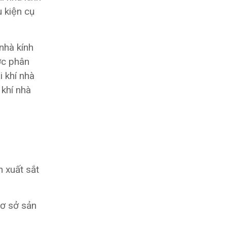
u kiện cụ
nhà kính
ược phân
khí nhà
hí nhà
n xuất sắt
cơ sở sản