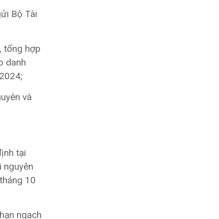
ửi Bộ Tài
á, tổng hợp
eo danh
 2024;
guyên và
ịnh tại
i nguyên
 tháng 10
 hạn ngạch