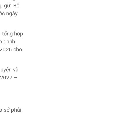
g, gửi Bộ
ớc ngày
, tổng hợp
eo danh
 2026 cho
guyên và
 2027 –
ơ sở phải