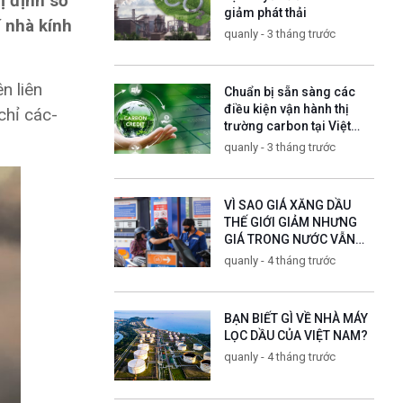
ị định số
giảm phát thải
 nhà kính
quanly - 3 tháng trước
n liên
Chuẩn bị sẵn sàng các
điều kiện vận hành thị
chỉ các-
trường carbon tại Việt
Nam
quanly - 3 tháng trước
VÌ SAO GIÁ XĂNG DẦU
THẾ GIỚI GIẢM NHƯNG
GIÁ TRONG NƯỚC VẪN
TĂNG?
quanly - 4 tháng trước
BẠN BIẾT GÌ VỀ NHÀ MÁY
LỌC DẦU CỦA VIỆT NAM?
quanly - 4 tháng trước