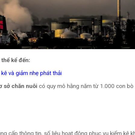
 thể kể đến:
kê và giảm nhẹ phát thải
ơ sở chăn nuôi
có quy mô hằng năm từ 1.000 con bò t
ng cấp thông tin, số liệu hoạt động phục vụ kiểm kê khí