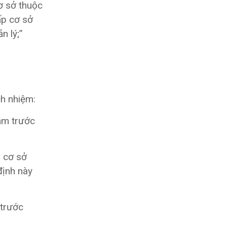
ơ sở thuộc
ấp cơ sở
n lý;”
h nhiệm:
năm trước
p cơ sở
định này
 trước