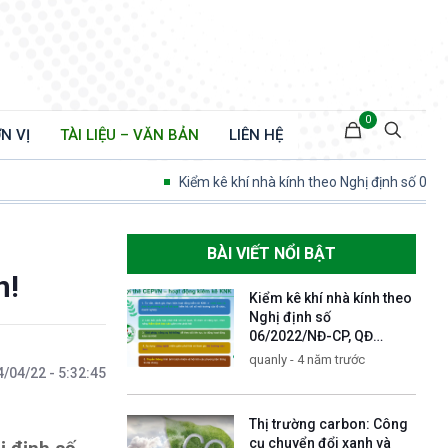
0
N VỊ
TÀI LIỆU – VĂN BẢN
LIÊN HỆ
Kiểm kê khí nhà kính theo Nghị định số 06/2022/N
BÀI VIẾT NỔI BẬT
n!
Kiểm kê khí nhà kính theo
Nghị định số
06/2022/NĐ-CP, QĐ
13/2024 Trách nhiệm và
quanly - 4 năm trước
/04/22 - 5:32:45
cơ hội để thực hiện mục
tiêu Net zero
Thị trường carbon: Công
cụ chuyển đổi xanh và