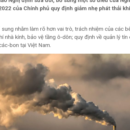
ảo Nghị định sửa đổi, bổ sung một số điều của Ngh
22 của Chính phủ quy định giảm nhẹ phát thải khí
 sung nhằm làm rõ hơn vai trò, trách nhiệm của các bê
í nhà kính, bảo vệ tầng ô-dôn; quy định về quản lý tín 
 các-bon tại Việt Nam.