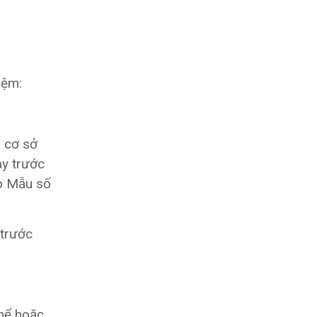
iệm:
p cơ sở
ày trước
eo Mẫu số
 trước
thể hoặc