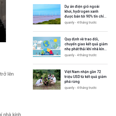
Dự án điện gió ngoài
khơi, hydrogen xanh
được bán tới 90% tín chỉ
carbon
quanly - 4 tháng trước
Quy định về trao đổi,
chuyển giao kết quả giảm
nhẹ phát thải khí nhà kính
và tín chỉ các-bon
quanly - 4 tháng trước
Việt Nam nhận gần 72
rở lên
triệu USD từ kết quả giảm
phá rừng
quanly - 4 tháng trước
 nhà kính